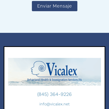
s
Enviar Mensaje
o
*
(845) 364-9226
info@vicalex.net