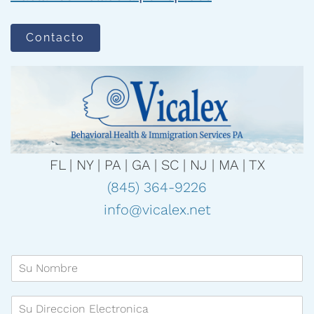
Contacto
FL | NY | PA | GA | SC | NJ | MA | TX
(845) 364-9226
info@vicalex.net
S
u
N
S
o