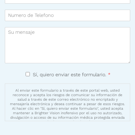
u
m
D
b
N
i
r
u
r
e
m
e
:
S
e
c
*
u
r
c
m
o
i
e
d
o
n
e
n
s
T
E
a
e
l
j
T
l
e
Sí, quiero enviar este formulario.
*
e
é
e
c
:
r
f
t
m
o
r
Al enviar este formulario a través de este portal web, usted
reconoce y acepta los riesgos de comunicar su información de
i
n
o
salud a través de este correo electrónico no encriptado y
n
o
n
mensajería electrónica y desea continuar a pesar de esos riesgos.
o
:
i
Al hacer clic en "Sí, quiero enviar este formulario", usted acepta
mantener a Brighter Vision inofensivo por el uso no autorizado,
s
c
divulgación o acceso de su información médica protegida enviada
d
a
a través de este medio electrónico.
e
:
U
*