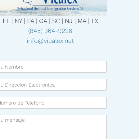
FL | NY | PA | GA | SC | NJ | MA | TX
(845) 364-9226
info@vicalex.net