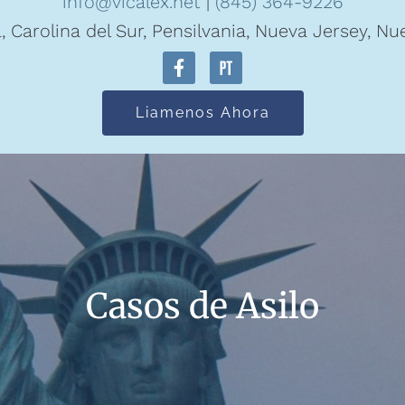
info@vicalex.net
|
(845) 364-9226
a, Carolina del Sur, Pensilvania, Nueva Jersey, N
Liamenos Ahora
Casos de Asilo