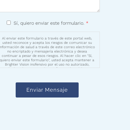
Sí, quiero enviar este formulario.
*
Al enviar este formulario a través de este portal web,
usted reconoce y acepta los riesgos de comunicar su
información de salud a través de este correo electrónico
no encriptado y mensajería electrónica y desea
continuar a pesar de esos riesgos. Al hacer clic en "Sí,
quiero enviar este formulario", usted acepta mantener a
Brighter Vision inofensivo por el uso no autorizado,
divulgación o acceso de su información médica
protegida enviada a través de este medio electrónico.
Enviar Mensaje