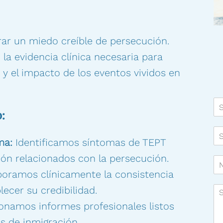
rar un miedo creíble de persecución.
la evidencia clínica necesaria para
y el impacto de los eventos vividos en
S
u
:
N
S
o
u
ma:
Identificamos síntomas de TEPT
m
D
b
ión relacionados con la persecución.
N
i
r
u
r
e
oramos clínicamente la consistencia
m
e
:
S
lecer su credibilidad.
e
c
*
u
r
c
onamos informes profesionales listos
m
o
i
e
d
o
s de inmigración.