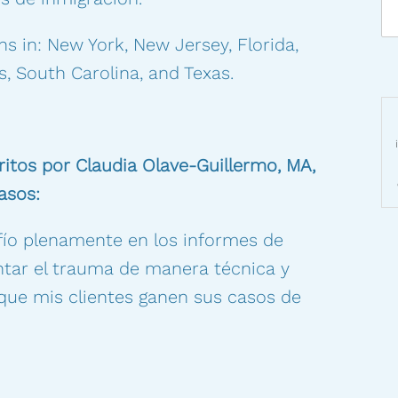
n
e
n
s
T
E
ns in: New York, New Jersey, Florida,
a
e
l
j
T
l
e
, South Carolina, and Texas.
e
é
e
c
:
r
f
t
m
o
r
i
n
o
n
o
n
ritos por Claudia Olave-Guillermo, MA,
o
:
i
s
c
asos:
d
a
e
:
ío plenamente en los informes de
U
*
s
tar el trauma de manera técnica y
o
*
que mis clientes ganen sus casos de